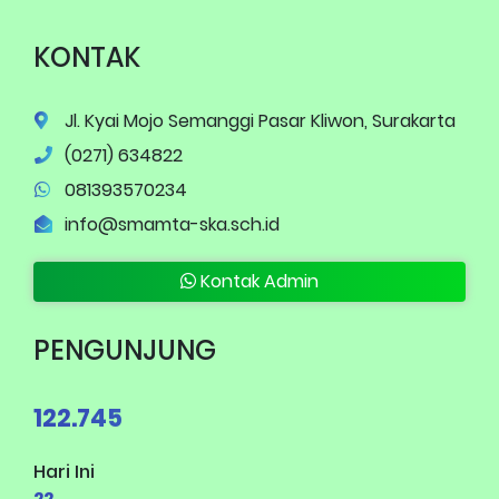
KONTAK
Jl. Kyai Mojo Semanggi Pasar Kliwon, Surakarta
(0271) 634822
081393570234
info@smamta-ska.sch.id
Kontak Admin
PENGUNJUNG
122.745
Hari Ini
22