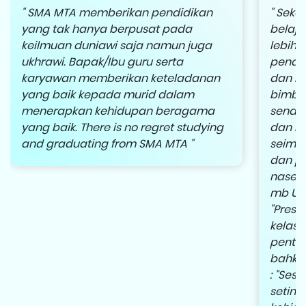
" SMA MTA memberikan pendidikan
" Seko
yang tak hanya berpusat pada
belaja
keilmuan duniawi saja namun juga
lebih
ukhrawi. Bapak/Ibu guru serta
pendi
karyawan memberikan keteladanan
dan m
yang baik kepada murid dalam
bimbi
menerapkan kehidupan beragama
senant
yang baik. There is no regret studying
dan me
and graduating from SMA MTA "
seimb
dan pe
naseha
mb Uut
"Prest
kelas 1
pentin
bahkan
: "Ses
seting